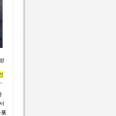
 방
인
.
량
래서
·포