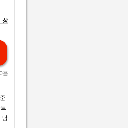
 상
20을
 준
파트
 담