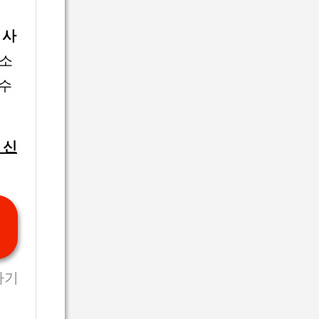
 사
장소
 수
 신
하기