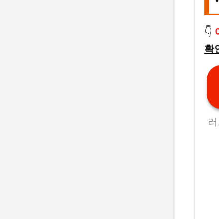
👇
확
러