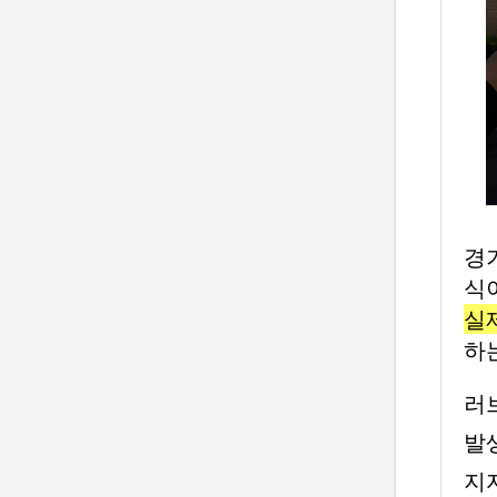
경
식
실
하
러
발
지