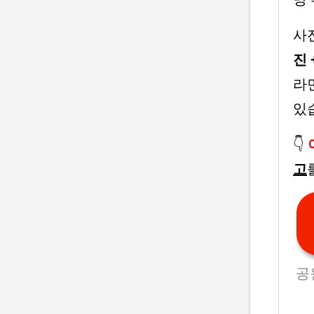
사
진 
라
있
👇
고
공