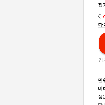
집
👇
담
경기
민
비
정문
당