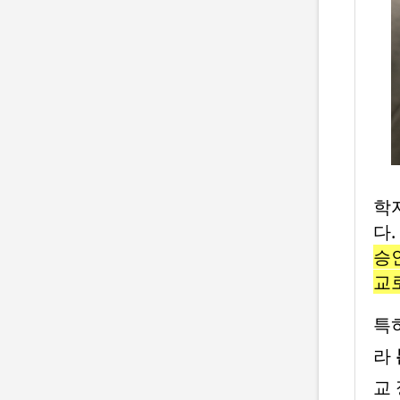
학
다.
승
교
특
라
교