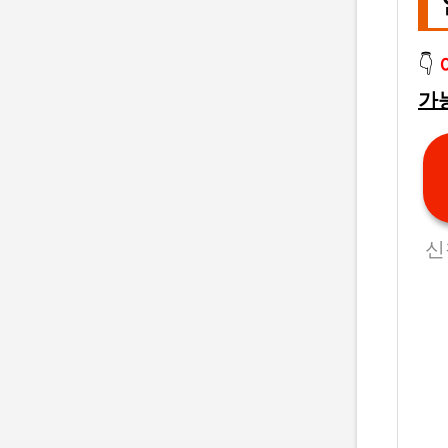
👇
가
신