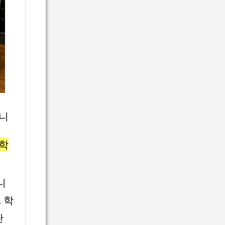
니
 학
니
 학
단