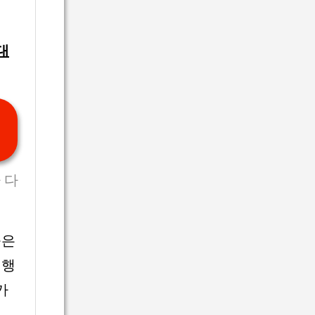
대
 다
출은
실행
가