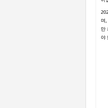
2
며,
만
야 