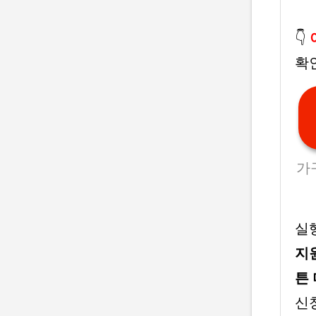
👇
확
가
실
지
튼
신