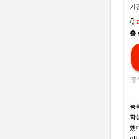
기
👇
출
등
등
학
했
아