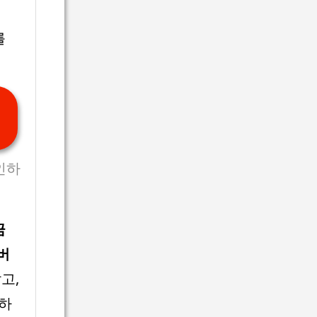
를
인하
금
버
고,
인하