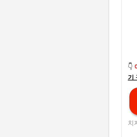
👇
기
치지