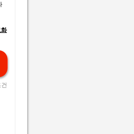
라
고화
조건