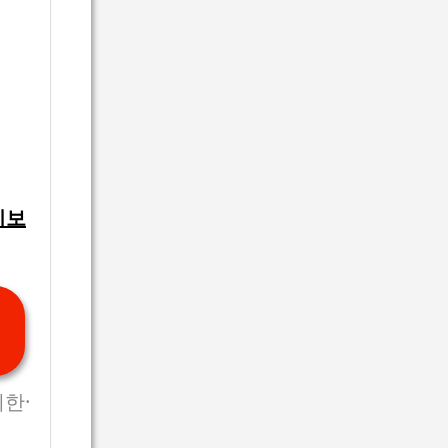
시보
제한·