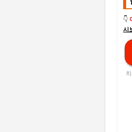
👇
시
치