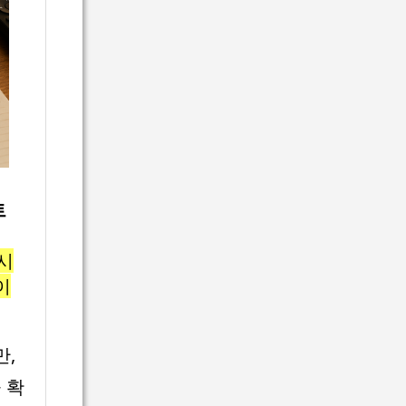
트
다시
이
만,
 확