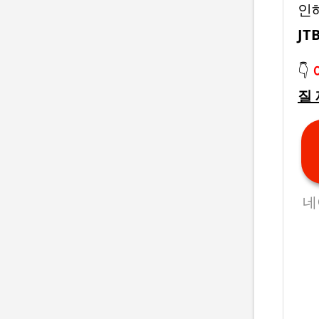
인
JT
👇
질
네