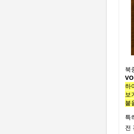
북
VO
하이
보
붙
특
전