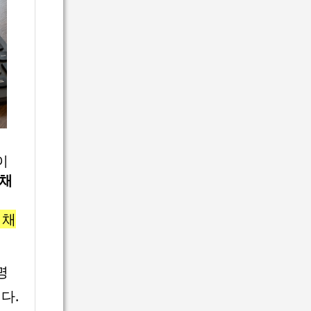
이
채
 채
명
다.