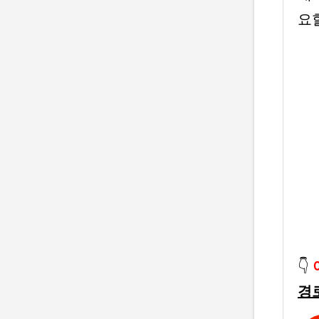
요
👇
경