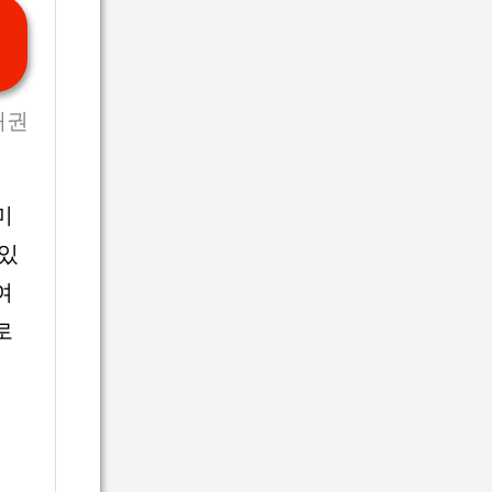
채권
미
 있
여
로