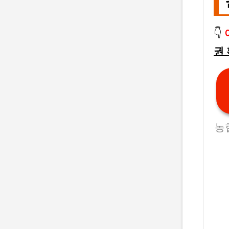
👇
권
농