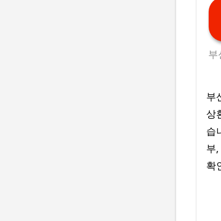
부
부
상
습
부
확