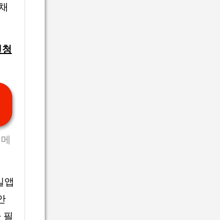
 채
신청
 메
일앱
안
 필