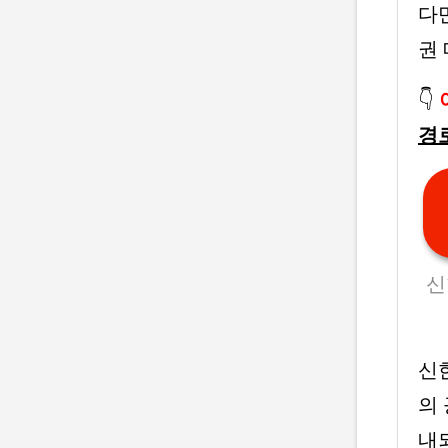
다
권
👇
경
신
신
의
내