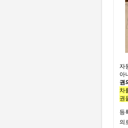
자
아
권
차
권
등
의