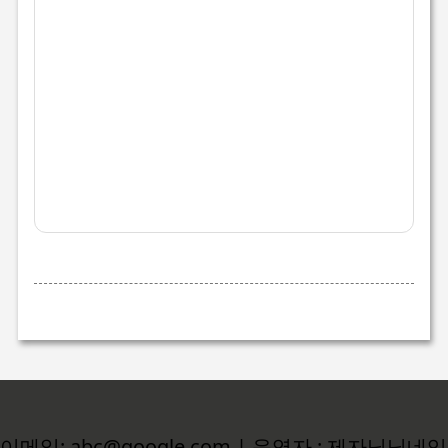
이메일: abc@google.com | 운영자 : 제자님닉네임