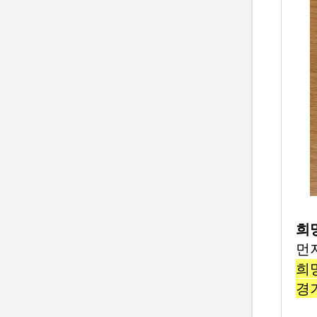
희
먼
희
경