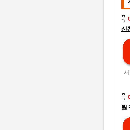
👇
신
서
👇
원