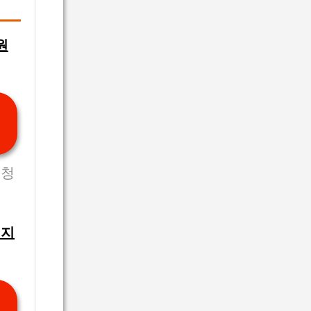
원
신청
 지