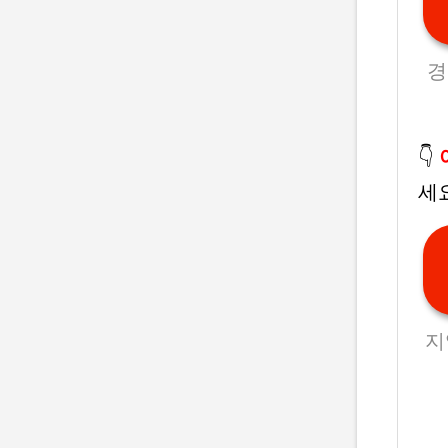
경
👇
세요
지