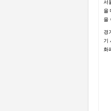
서
을 
을
경
기 
화