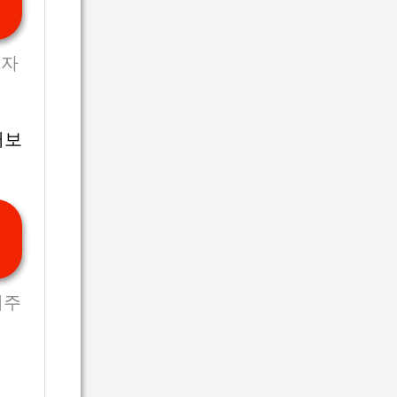
동자
러보
거주