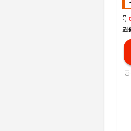
👇
권
공