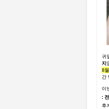
귀
지
8월
간
이
:
후지