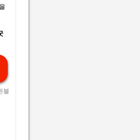
성을
굿
환불