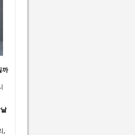
7일까
시
칼날
리,