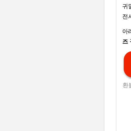
귀멸
전
아
즈
환