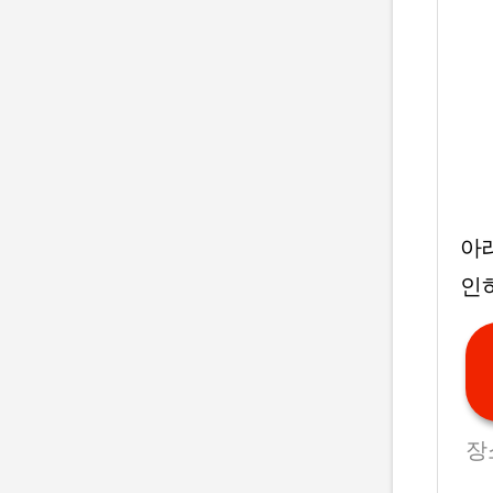
아
인
장