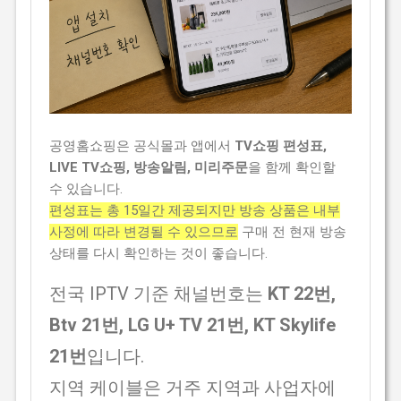
공영홈쇼핑은 공식몰과 앱에서
TV쇼핑 편성표,
LIVE TV쇼핑, 방송알림, 미리주문
을 함께 확인할
수 있습니다.
편성표는 총 15일간 제공되지만 방송 상품은 내부
사정에 따라 변경될 수 있으므로
구매 전 현재 방송
상태를 다시 확인하는 것이 좋습니다.
전국 IPTV 기준 채널번호는
KT 22번,
Btv 21번, LG U+ TV 21번, KT Skylife
21번
입니다.
지역 케이블은 거주 지역과 사업자에