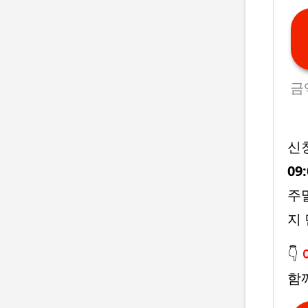
금
신청
09
주
지
👇
함