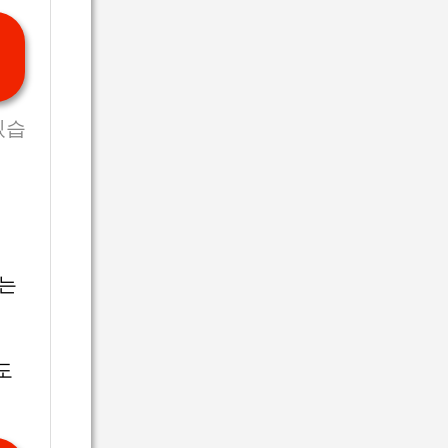
있습
일
맞는
도