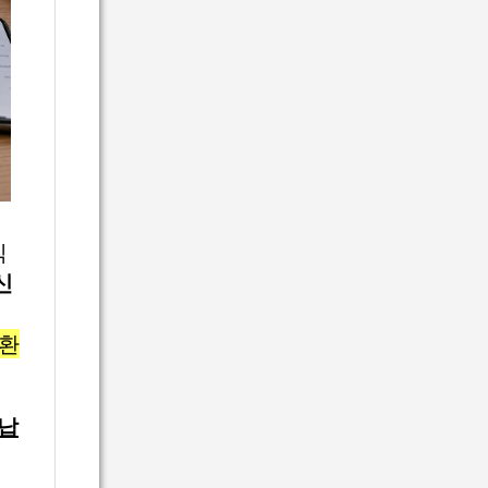
식
신
상환
 납