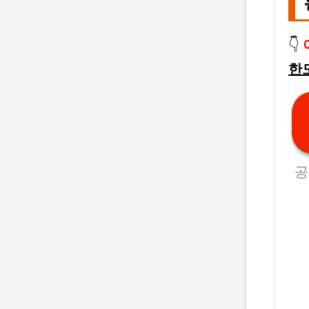
👇
한
공