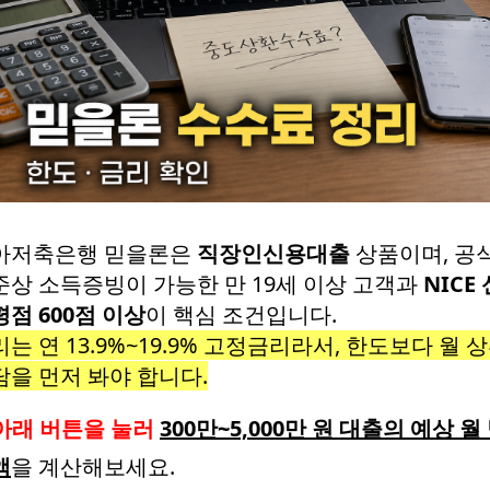
아저축은행 믿을론은
직장인신용대출
상품이며, 공
준상 소득증빙이 가능한 만 19세 이상 고객과
NICE 
점 600점 이상
이 핵심 조건입니다.
는 연 13.9%~19.9% 고정금리라서, 한도보다 월 
담을 먼저 봐야 합니다.
아래 버튼을 눌러
300만~5,000만 원 대출의 예상 월
액
을 계산해보세요.