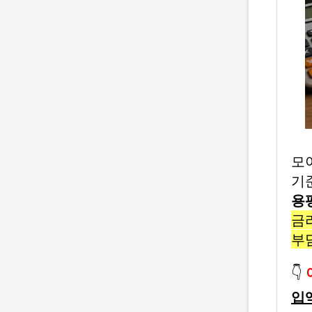
모
기
용평
금리
부
👇
입