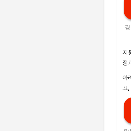
경
지
정
아
표