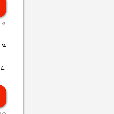
 경
 일
시간