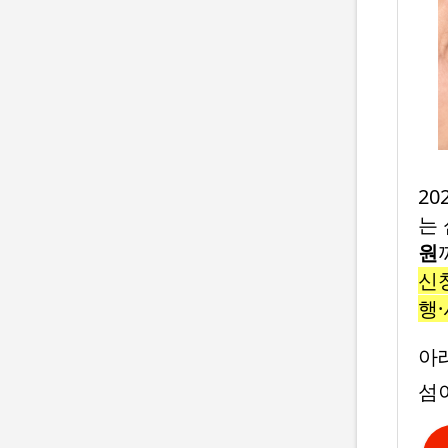
20
는
원
신
행
아
섬