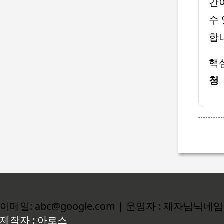
간
수
합
핵
청 
이메일: abc@google.com | 운영자 : 제자님닉네임
제작자 : 아로스