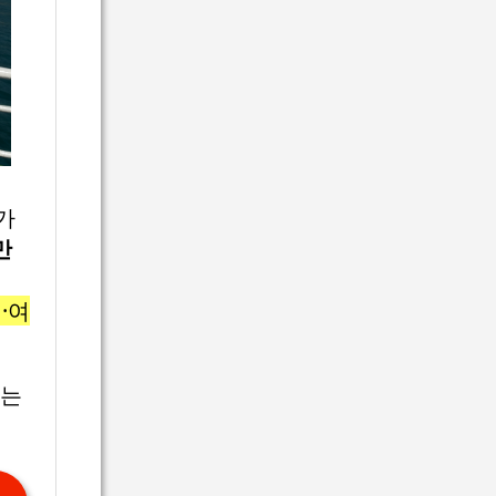
가
만
·여
려는