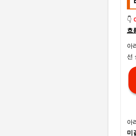
👇
흐
아
선
아
미