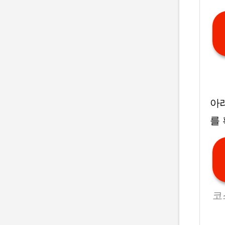
아
를
코