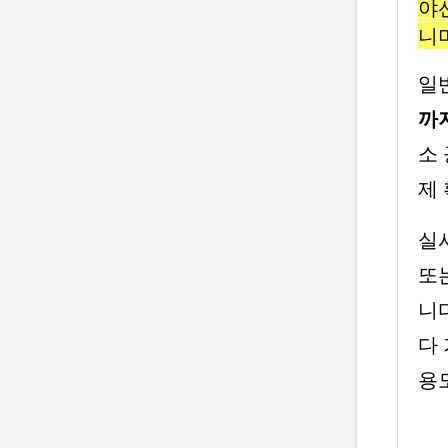
야
니
일
까
소
제
실
또
니
다
용