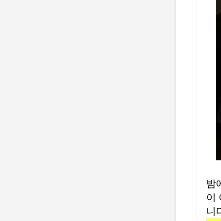
밤
이
니다