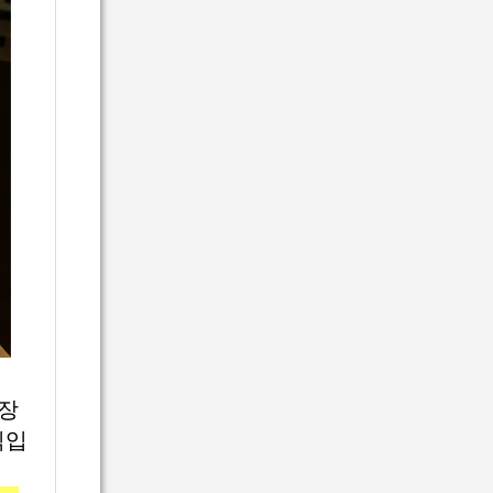
시장
식입