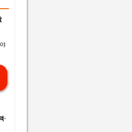
락
 야
액·