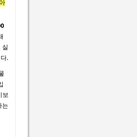
 아
00
래
 실
다.
물
입
기보
하는