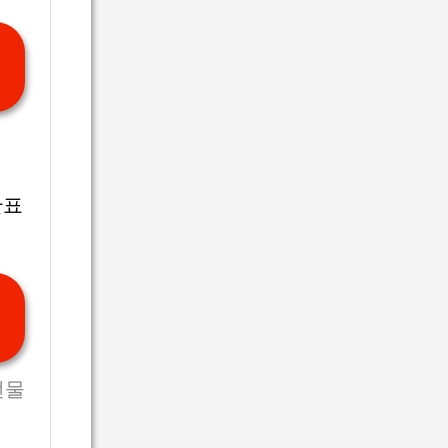
간표
선물