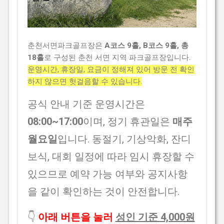
춘천서면파크골프장은
A코스 9홀, B코스 9홀, 총
18홀
로 구성된 춘천 서면 지역 파크골프장입니다.
운영시간, 휴장일, 요금이 정해져 있어 방문 전 확인
하지 않으면 헛걸음할 수 있습니다.
공식 안내 기준 운영시간은
08:00~17:00
이며, 정기 휴관일은
매주
월요일
입니다. 동절기, 기상악화, 잔디
보식, 대회 일정에 따라 임시 휴장할 수
있으므로 예약 가능 여부와 공지사항
을 같이 확인하는 것이 안전합니다.
👇
아래 버튼을 눌러
성인 기준 4,000원