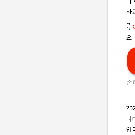
나
자
👇
요
손
2
니
입이