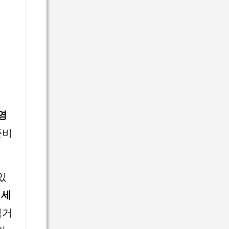
영
준비
있
 세
넘거