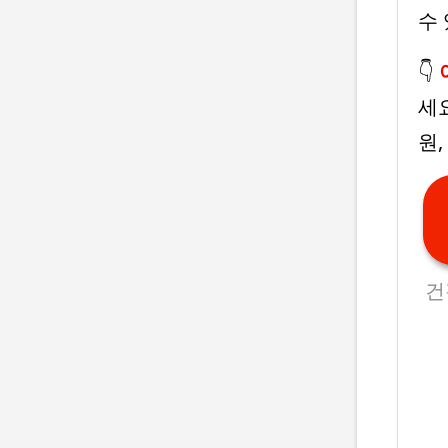
수
👇
세
원
건