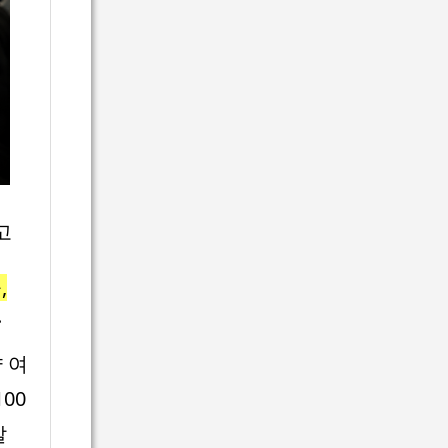
고
,
.
 여
00
갈