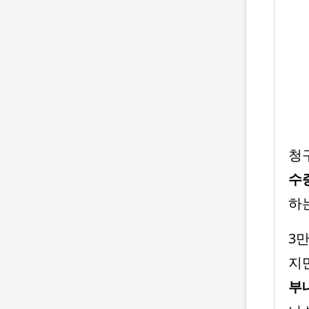
청
수
하
3
지
부