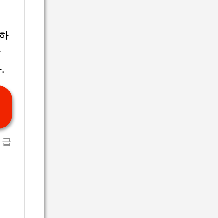
하
만
.
비급