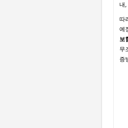
내,
따
예
보
무
증