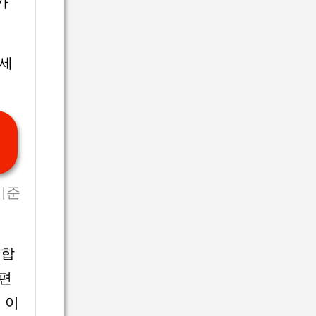
가
세
기준
 합
 편
회 이