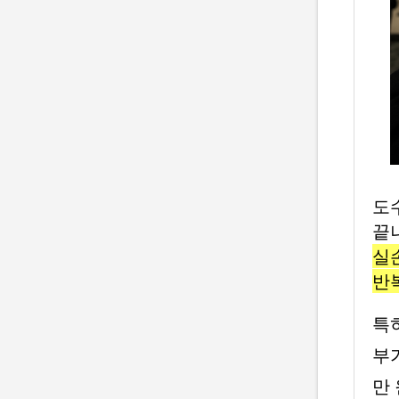
도
끝
실
반
특
부
만