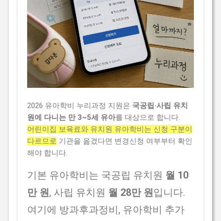
2026 유아학비 누리과정 지원은
국공립·사립 유치
원에 다니는 만 3~5세 유아
를 대상으로 합니다.
어린이집 보육료와 유치원 유아학비는 신청 구분이
다르므로
기관을 옮겼다면 변경신청 여부부터 확인
해야 합니다.
기본 유아학비는 국공립 유치원
월 10
만 원
, 사립 유치원
월 28만 원
입니다.
여기에 방과후과정비, 유아학비 추가