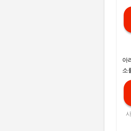
아래
소
사