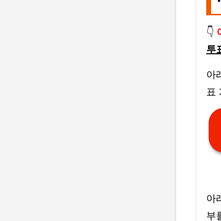
👇
투
아래
표
아
부