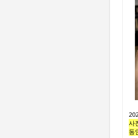
2
사전
동