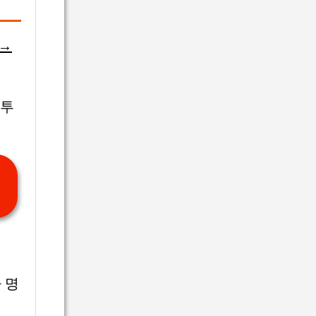
부→
전투
 명