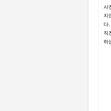
사
지
다
직
하