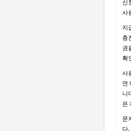
신
사
지
충
권
확
사
연
니다
은
문
다