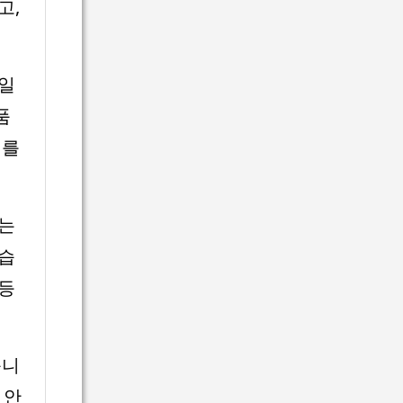
고,
바일
품
처
를
소는
있습
 등
습니
 안