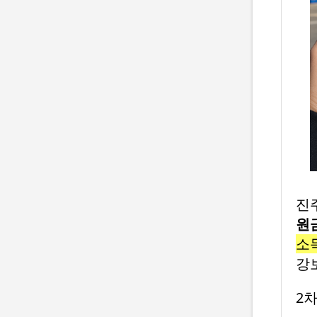
진
원
소득
강
2