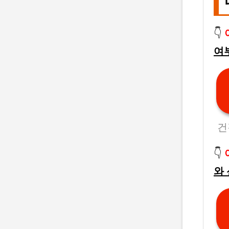
👇
여
건
👇
와