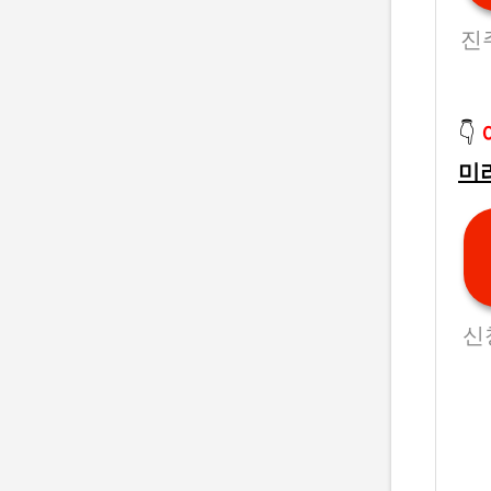
진
👇
미
신