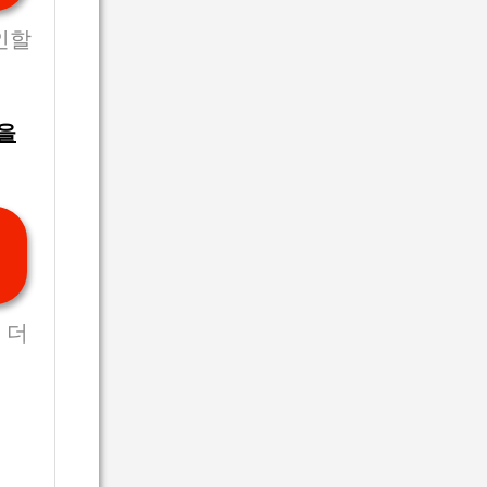
인할
을
 더