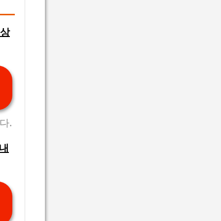
대상
다.
안내