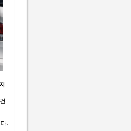
지
 건
다.