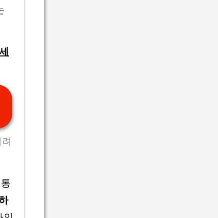
는
하세
어려
전통
하
하의