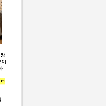
개장
보이
과
 보
장