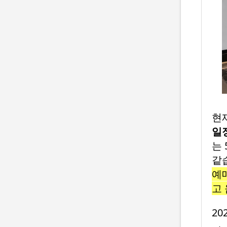
현
일
는 
같
예
고
2