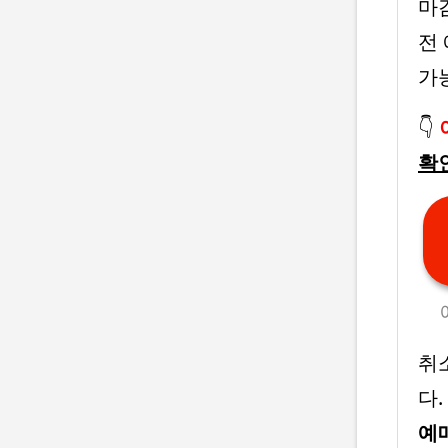
마
전 
가
👇
확
취
다.
예