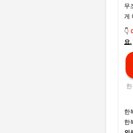
무
게
👇
요.
한
한
한
의