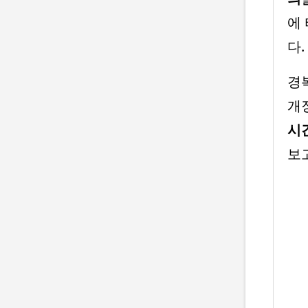
에
다.
경
개
시
보