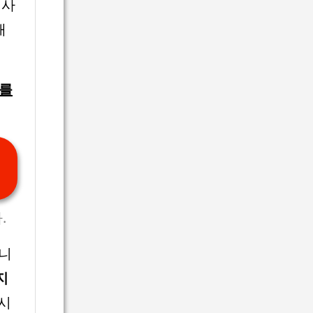
 사
매
과를
.
닙니
지
2시