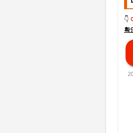
👇
확
2