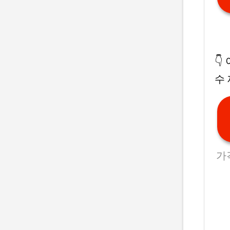
👇
수
가