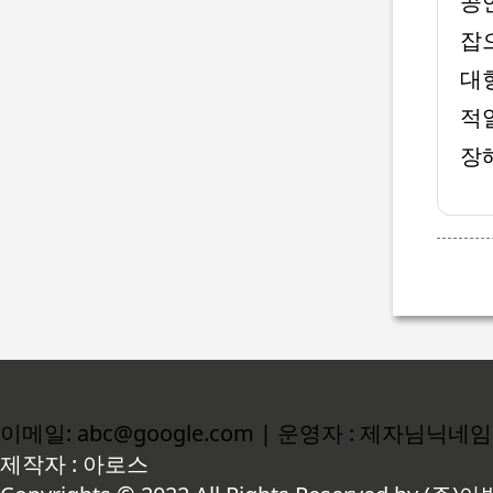
공
잡
대
적
장
이메일: abc@google.com | 운영자 : 제자님닉네임
제작자 : 아로스