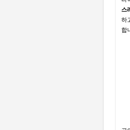
스
하
합