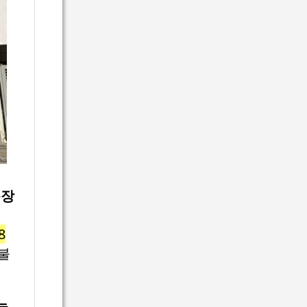
동장
8
불
뉴