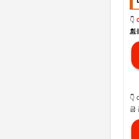
👇
회
👇
금