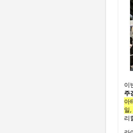
이
주
아티
일,
리
라