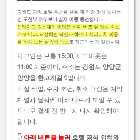
강원도 양양 호텔 추천을 찾을 때 가장 많이 놓치는
건
오션뷰 여부보다 실제 이동 동선
입니다.
센텀마크 킴스테이 양양은 바다 바로 앞 감성 숙소
가 아니라, 낙산해변·낙산사·하조대·서피비치 이동
을 함께 보는 실속형 숙소
로 접근하는 게 맞습니다.
체크인은 보통
15:00
, 체크아웃은
11:00
기준이며, 주소는
강원도 양양군
양양읍 한고개길 9
입니다.
객실 타입, 주차 조건, 취소 규정은 예약
채널과 날짜에 따라 다르게 보일 수 있
으므로 결제 전 반드시 다시 확인해야
합니다.
👇
아래 버튼을 눌러
호텔 공식 위치와