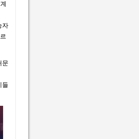
 계
승자
치르
때문
기들