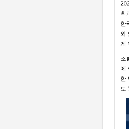
2
획
한
와
게 
조
에
한
도