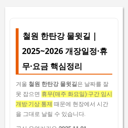
철원 한탄강 물윗길 |
2025~2026 개장일정·휴
무·요금 핵심정리
겨울
철원 한탄강 물윗길
은 날짜를 잘
못 잡으면
휴무(매주 화요일)·구간 임시
개방·기상 통제
때문에 현장에서 시간
을 그대로 날릴 수 있습니다.